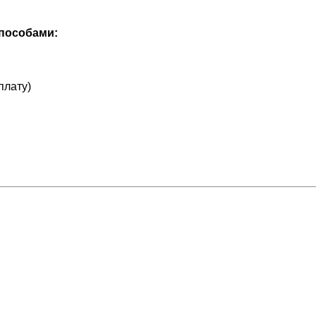
способами:
плату)